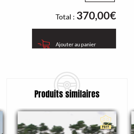
Pilotage
370,00
1/2
€
Total :
journée
Ajouter au panier
Produits similaires