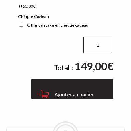
(+
55,00
€
)
Chèque Cadeau
Offrir ce stage en chèque cadeau
quantité
de
Pilotage
149,00
Fun
€
Total :
Ajouter au panier