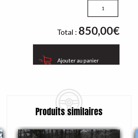
quantité
de
Pilotage
850,00
Journée
€
Total :
Ajouter au panier
Produits similaires