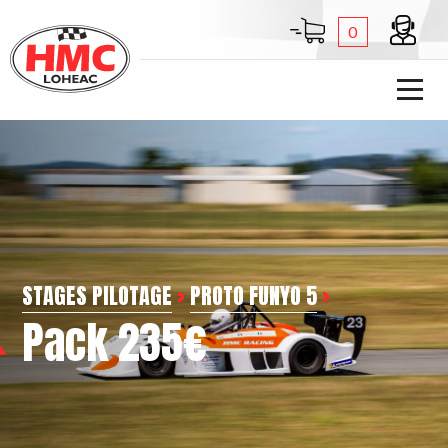
0
STAGES PILOTAGE
>
PROTO FUNYO 5
>
Pack 235€