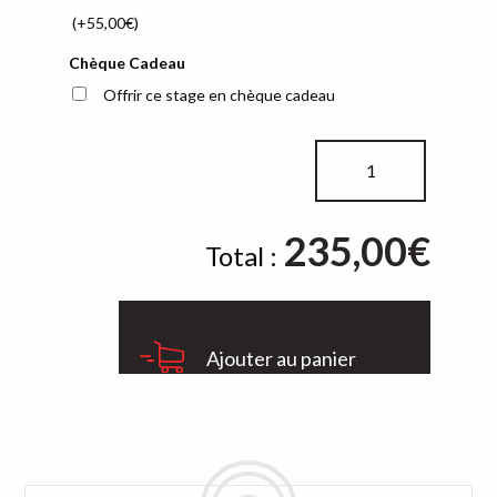
(+
55,00
€
)
Chèque Cadeau
Offrir ce stage en chèque cadeau
quantité
de
Pack
235,00
235€
€
Total :
Ajouter au panier