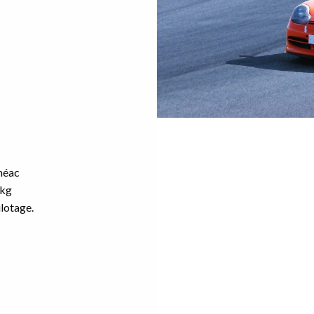
ohéac
 kg
ilotage.