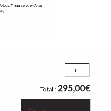
otage. Il vous sera rendu en
le.
quantité
de
Trio
295,00
€
Total :