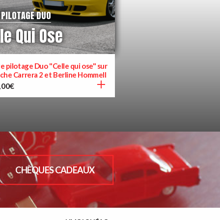
 PILOTAGE DUO
le Qui Ose
e pilotage Duo "Celle qui ose" sur
che Carrera 2 et Berline Hommell
,00
€
CHÈQUES CADEAUX