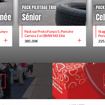
PACK PILOTAGE TRIO
PACK
rnée
Sénior
Cel
Funyo
Pack sur Proto Funyo 5, Porsche
Stag
Carrera 2 et BMW M3 E46
Pors
385,00
€
225