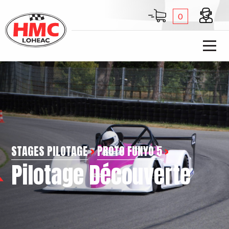
0
STAGES PILOTAGE
>
PROTO FUNYO 5
>
Pilotage Découverte