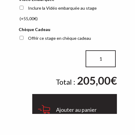
Inclure la Vidéo embarquée au stage
(+
55,00
€
)
Chèque Cadeau
Offrir ce stage en chèque cadeau
quantité
de
Pilotage
205,00
Découverte
€
Total :
Ajouter au panier